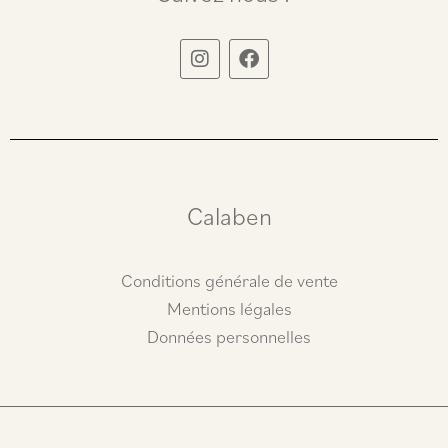
I
F
n
a
s
c
t
e
a
b
g
o
r
o
a
k
m
Calaben
Conditions générale de vente
Mentions légales
Données personnelles