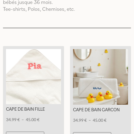
bébés jusque 36 mois.
Tee-shirts, Polos, Chemises, etc.
Filtrer / Trier
CAPE DE BAIN FILLE
CAPE DE BAIN GARCON
Plage
34.99
€
–
45.00
€
Plage
34.99
€
–
45.00
€
de
de
Ce
Ce
prix :
prix :