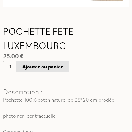
POCHETTE FETE
LUXEMBOURG
25.00
€
quantité
Ajouter au panier
de
POCHETTE
FETE
Description :
LUXEMBOURG
Pochette 100% coton naturel de 28*20 cm brodée.
photo non-contractuelle
Composition :