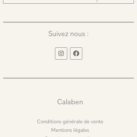
Suivez nous :
I
F
n
a
s
c
t
e
a
b
g
o
r
o
a
k
m
Calaben
Conditions générale de vente
Mentions légales