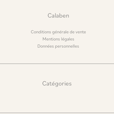
r
o
a
k
m
Calaben
Conditions générale de vente
Mentions légales
Données personnelles
Catégories