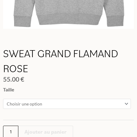
SWEAT GRAND FLAMAND
ROSE
55.00
€
quantité
Taille
de
SWEAT
GRAND
FLAMAND
ROSE
Ajouter au panier