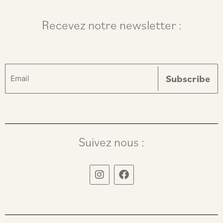
Recevez notre newsletter :
Suivez nous :
I
F
n
a
s
c
t
e
a
b
g
o