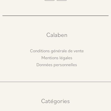
s
c
t
e
a
b
g
o
r
o
a
k
m
Calaben
Conditions générale de vente
Mentions légales
Données personnelles
Catégories