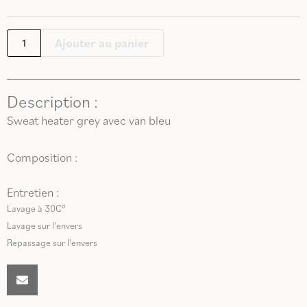
VAN
ROSE
Ajouter au panier
Description :
Sweat heater grey avec van bleu
Composition :
Entretien :
Lavage à 30C°
Lavage sur l'envers
Repassage sur l'envers