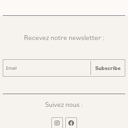
Recevez notre newsletter :
Suivez nous :
I
F
n
a