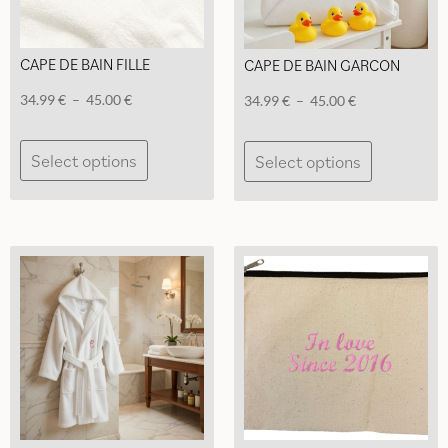
CAPE DE BAIN FILLE
CAPE DE BAIN GARCON
Plage
34.99
€
–
45.00
€
Plage
34.99
€
–
45.00
€
de
de
Ce
Ce
prix :
prix :
Select options
Select options
produit
produit
34.99 €
34.99 €
a
a
à
à
plusieurs
plusieurs
45.00 €
45.00 €
variations.
variations.
Les
Les
options
options
peuvent
peuvent
être
être
choisies
choisies
sur
sur
la
la
page
page
du
du