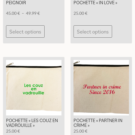
PEIGNOIR
POCHETTE « IN LOVE »
produit
produit
Plage
45.00
€
–
49.99
€
25.00
€
de
Ce
prix :
Select options
Select options
produit
45.00 €
a
à
plusieurs
49.99 €
variations.
Les
options
peuvent
être
choisies
sur
la
page
du
POCHETTE « LES COUZ EN
POCHETTE « PARTNER IN
produit
VADROUILLE »
CRIME »
25.00
€
25.00
€