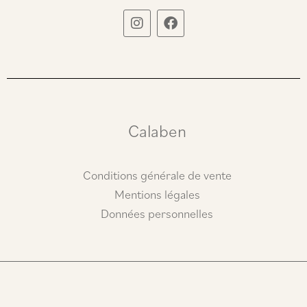
I
F
n
a
s
c
t
e
a
b
g
o
r
o
a
k
m
Calaben
Conditions générale de vente
Mentions légales
Données personnelles