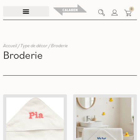
Aller
0
au
contenu
Accueil
/ Type de décor / Broderie
Broderie
Filtrer / Trier